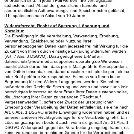
erforderlich sind. In jedem Fall werden Ihre Vertragsdaten
spätestens nach Ablauf der gesetzlichen handels- und
steuerrechtlichen Aufbewahrungs- und Speicherfristen gelöscht,
d.h. spätestens nach Ablauf von 10 Jahren.
Widerrufsrecht, Recht auf Sperrung, Löschung und
Korrektur
Die Einwilligung in die Verarbeitung, Verwendung, Erhebung,
Verwendung, Speicherung oder Nutzung Ihrer
personenbezogenen Daten kann jederzeit frei mit Wirkung für die
Zukunft von Ihnen durch einseitige Erklärung widerrufen werden
(Art. 7 Abs. 3 DSGVO). Dazu genügt eine E-Mail an
datenschutz@new-media-supporters-operating.de Wir weisen
ausdrücklich darauf hin, dass per E-Mail geführte Korrespondenz
von Dritten einsehbar und daher unsicherer ist, als die per Telefax
oder Brief geführte Korrespondenz. Es muss von Ihnen keine
Begründung für den Widerruf angegeben werden. Sie haben
außerdem das Recht die Sperrung und wenn und soweit uns kein
berechtigtes Interesse an dem Erhalt Ihrer Daten zustehen sollte,
die Löschung Ihrer Daten zu verlangen ("Recht auf
Vergessenwerden"), sofern der Zweck der ursprünglichen
Erhebung oder Verarbeitung der Daten entfallen ist, sie eine nach
Art. 6 Abs. 1 DSGVO erteilte Einwilligung widerrufen haben und es
an einer anderen Rechtsgrundlage für die Verarbeitung fehlt. Ein
Löschungsanspruch besteht auch, wenn sie gemäß Art. 21 Abs. 1
DSGVO Widerspruch gegen die Verarbeitung eingelegt haben, es
keine vorrangigen berechtigten Gründe für die Verarbeitung gibt,