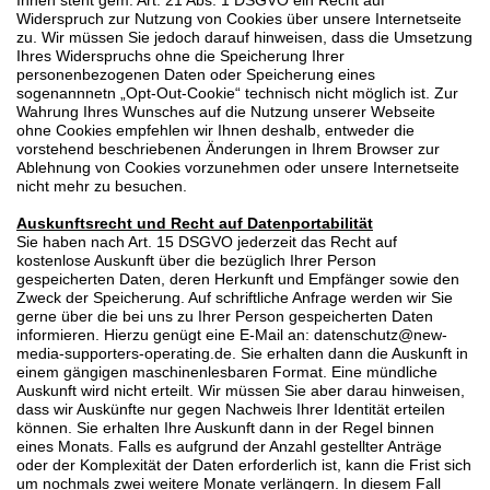
Ihnen steht gem. Art. 21 Abs. 1 DSGVO ein Recht auf
Widerspruch zur Nutzung von Cookies über unsere Internetseite
zu. Wir müssen Sie jedoch darauf hinweisen, dass die Umsetzung
Ihres Widerspruchs ohne die Speicherung Ihrer
personenbezogenen Daten oder Speicherung eines
sogenannnetn „Opt-Out-Cookie“ technisch nicht möglich ist. Zur
Wahrung Ihres Wunsches auf die Nutzung unserer Webseite
ohne Cookies empfehlen wir Ihnen deshalb, entweder die
vorstehend beschriebenen Änderungen in Ihrem Browser zur
Ablehnung von Cookies vorzunehmen oder unsere Internetseite
nicht mehr zu besuchen.
Auskunftsrecht und Recht auf Datenportabilität
Sie haben nach Art. 15 DSGVO jederzeit das Recht auf
kostenlose Auskunft über die bezüglich Ihrer Person
gespeicherten Daten, deren Herkunft und Empfänger sowie den
Zweck der Speicherung. Auf schriftliche Anfrage werden wir Sie
gerne über die bei uns zu Ihrer Person gespeicherten Daten
informieren. Hierzu genügt eine E-Mail an: datenschutz@new-
media-supporters-operating.de. Sie erhalten dann die Auskunft in
einem gängigen maschinenlesbaren Format. Eine mündliche
Auskunft wird nicht erteilt. Wir müssen Sie aber darau hinweisen,
dass wir Auskünfte nur gegen Nachweis Ihrer Identität erteilen
können. Sie erhalten Ihre Auskunft dann in der Regel binnen
eines Monats. Falls es aufgrund der Anzahl gestellter Anträge
oder der Komplexität der Daten erforderlich ist, kann die Frist sich
um nochmals zwei weitere Monate verlängern. In diesem Fall