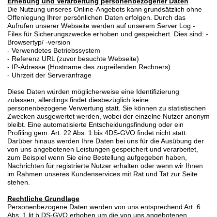
Erhebung und Verarbeitung personenbezogener Daten
Die Nutzung unseres Online-Angebots kann grundsätzlich ohne
Offenlegung Ihrer persönlichen Daten erfolgen. Durch das
Aufrufen unserer Webseite werden auf unserem Server Log -
Files für Sicherungszwecke erhoben und gespeichert. Dies sind: -
Browsertyp/ -version
- Verwendetes Betriebssystem
- Referenz URL (zuvor besuchte Webseite)
- IP-Adresse (Hostname des zugreifenden Rechners)
- Uhrzeit der Serveranfrage
Diese Daten würden möglicherweise eine Identifizierung
zulassen, allerdings findet diesbezüglich keine
personenbezogene Verwertung statt. Sie können zu statistischen
Zwecken ausgewertet werden, wobei der einzelne Nutzer anonym
bleibt. Eine automatisierte Entscheidungsfindung oder ein
Profiling gem. Art. 22 Abs. 1 bis 4DS-GVO findet nicht statt.
Darüber hinaus werden Ihre Daten bei uns für die Ausübung der
von uns angebotenen Leistungen gespeichert und verarbeitet,
zum Beispiel wenn Sie eine Bestellung aufgegeben haben,
Nachrichten für registrierte Nutzer erhalten oder wenn wir Ihnen
im Rahmen unseres Kundenservices mit Rat und Tat zur Seite
stehen.
Rechtliche Grundlage
Personenbezogene Daten werden von uns entsprechend Art. 6
Abs. 1 lit b DS-GVO erhoben um die von uns angebotenen